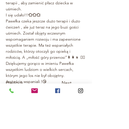
terapii , aby zamienić płacz dziecka w 
uśmiech.
I się udało!!!💞💞💞
Pawełka czeka jeszcze dużo terapii i dużo 
ćwiczeń , ale już teraz na jego buzi gości 
uśmiech. Został objęty wczesnym 
wspomaganiem rozwoju i ma zapewnione 
wszystkie terapie. Ma też wspaniałych 
rodziców, którzy otoczyli go opieką i 
miłością. A „miłość góry przenosi”👨‍👩‍👦 🏋️‍♂️
Dziękujemy gorąco w imieniu Pawełka 
wszystkim ludziom o wielkich sercach, 
którym jego los nie był obojętny. 
Jesteście wspaniali !😘
Previous
Next
#RAZEM