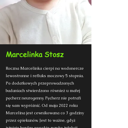
Marcelinka Stosz
Roczna Marcelinka cierpi na wodonercze
lewostronne i refluks moczowy 5 stopnia.
Po dodatkowych przeprowadzonych
badaniach stwierdzono również u małej
pęcherz neurogenny. Pęcherz nie potrafi
się sam wypróżnić. Od maja 2022 roku
Marcelina jest cewnikowana co 3 godziny
przez opiekunów. Jest to ważne, gdyż
istnieje bardzo wysokie ryzyko infekcji