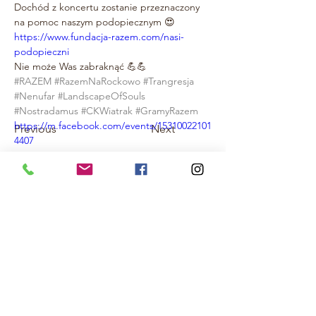
Dochód z koncertu zostanie przeznaczony 
na pomoc naszym podopiecznym 😍
https://www.fundacja-razem.com/nasi-
podopieczni
Nie może Was zabraknąć 💪💪
#RAZEM
#RazemNaRockowo
#Trangresja
#Nenufar
#LandscapeOfSouls
#Nostradamus
#CKWiatrak
#GramyRazem
https://m.facebook.com/events/15310022101
Previous
Next
4407